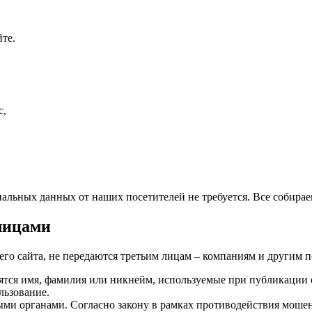
те.
с,
альных данных от наших посетителей не требуется. Все собира
лицами
го сайта, не передаются третьим лицам – компаниям и другим п
тся имя, фамилия или никнейм, используемые при публикации 
льзование.
и органами. Согласно закону в рамках противодействия мошен